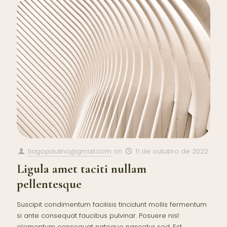
tiagopaulino@gmail.com
on
11 de outubro de 2022
Ligula amet taciti nullam
pellentesque
Suscipit condimentum facilisis tincidunt mollis fermentum
si ante consequat faucibus pulvinar. Posuere nisl
elementum consequat natoque nascetur sed. Est