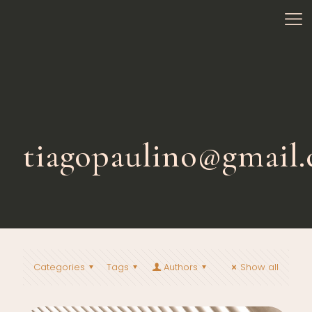
tiagopaulino@gmail
Categories
Tags
Authors
Show all